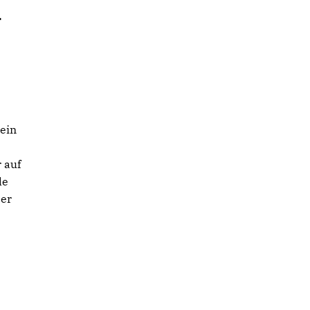
-
 ein
 auf
de
ser