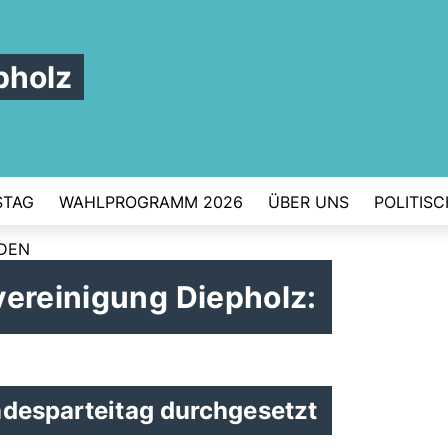
pholz
STAG
WAHLPROGRAMM 2026
ÜBER UNS
POLITIS
RDEN
vereinigung Diepholz:
ndesparteitag durchgesetzt